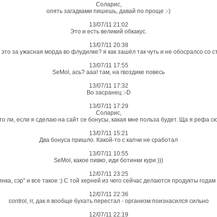
Соларис,
опять загадками пишешь, давай по проще :-)
13/07/11 21:02
Это и есть великий обкакус.
13/07/11 20:38
 это за ужасная морда во флудилке? я как зашёл так чуть и не обосралсо со с
13/07/11 17:55
SeMol, ась? ааа! там, на гвоздике повесь
13/07/11 17:32
Во засранец :-D
13/07/11 17:29
Соларис,
о ли, если я сделаю на сайт се бонусы, какая мне польза будет. Ща я рефа сю
13/07/11 15:21
Два бонуса пришло. Какой-то с капчи не сработал
13/07/11 10:55
SeMol, какое пивко, иди ботинки кури )))
12/07/11 23:25
янка, сэр" и все такое :) С той херней из чего сейчас делаются продукты годам 
12/07/11 22:36
control, гг, дак я вообще бухать перестал - организм поизнасился сильно
12/07/11 22:19