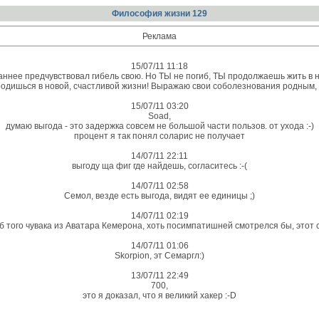
Философия жизни 129
Реклама
15/07/11 11:18
араннее предчувствовал гибель свою. Но ТЫ не погиб, ТЫ продолжаешь жить в 
одишься в новой, счастливой жизни! Выражаю свои соболезнования родным, 
15/07/11 03:20
Soad,
думаю выгода - это задержка совсем не большой части пользов. от ухода :-)
процент я так понял соларис не получает
14/07/11 22:11
выгоду ща фиг где найдешь, согласитесь :-(
14/07/11 02:58
Семол, везде есть выгода, видят ее единицы ;)
14/07/11 02:19
 того чувака из Аватара Кемерона, хоть посимпатишней смотрелся бы, этот с
14/07/11 01:06
Skorpion, эт Семаргл:)
13/07/11 22:49
700,
это я доказал, что я великий хакер :-D