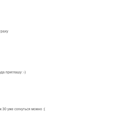
траху
да приглашу :-)
к 30 уже согнуться можно :(