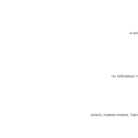
а шо
ты забывашь чт
solaris, помню-помню, "овс