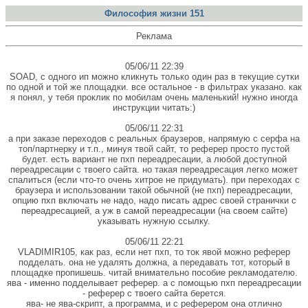
Философия жизни 151
Реклама
05/06/11 22:39
SOAD, с одного ип можно кликнуть только один раз в текущие сутки
по одной и той же площадки. все остальное - в фильтрах указано. как
я понял, у тебя проклик по мобилам очень маленький! нужно иногда
инструкции читать:)
05/06/11 22:31
а при заказе переходов с реальных браузеров, напрямую с серфа на
топ/партнерку и т.п., минуя твой сайт, то реферер просто пустой
будет. есть вариант не пхп переадресации, а любой доступной
переадресации с твоего сайта. но такая переадресация легко может
спалиться (если что-то очень хитрое не придумать). при переходах с
браузера и использовании такой обычной (не пхп) переадресации,
опцию пхп включать не надо, надо писать адрес своей странички с
переадресацией, а уж в самой переадресации (на своем сайте)
указывать нужную ссылку.
05/06/11 22:21
VLADIMIR105, как раз, если нет пхп, то ток явой можно реферер
подделать. она не удалять должна, а передавать тот, который в
площадке пропишешь. читай внимательно пособие рекламодателю.
ява - именно подделывает реферер. а с помощью пхп переадресации
- реферер с твоего сайта берется.
ява- не ява-скрипт, а программа, и с реферером она отлично