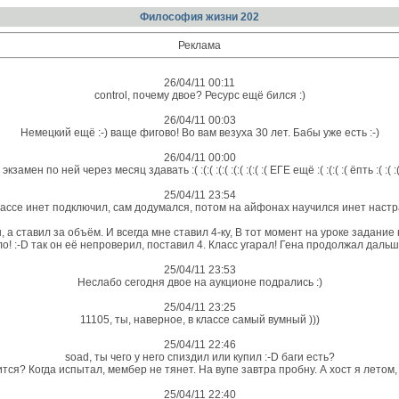
Философия жизни 202
Реклама
26/04/11 00:11
control, почему двое? Ресурс ещё бился :)
26/04/11 00:03
Немецкий ещё :-) ваще фигово! Во вам везуха 30 лет. Бабы уже есть :-)
26/04/11 00:00
кзамен по ней через месяц здавать :( :(:( :(:( :(:( :(:( :( ЕГЕ ещё :( :(:( :( ёпть :( :( :( :(:
25/04/11 23:54
 классе инет подключил, сам додумался, потом на айфонах научился инет наст
 ставил за объём. И всегда мне ставил 4-ку, В тот момент на уроке задание 
ло! :-D так он её непроверил, поставил 4. Класс угарал! Гена продолжал дал
25/04/11 23:53
Неслабо сегодня двое на аукционе подрались :)
25/04/11 23:25
11105, ты, наверное, в классе самый вумный )))
25/04/11 22:46
soad, ты чего у него спиздил или купил :-D баги есть?
тся? Когда испытал, мембер не тянет. На вупе завтра пробну. А хост я летом, 
25/04/11 22:40