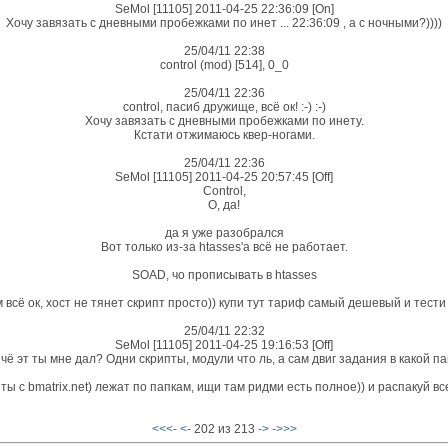
SeMol [11105] 2011-04-25 22:36:09 [On]
Хочу завязать с дневными пробежками по инет ... 22:36:09 , а с ночными?))))
25/04/11 22:38
control (mod) [514], 0_0
25/04/11 22:36
control, пасиб дружище, всё ок! :-) :-)
Хочу завязать с дневными пробежками по инету.
Кстати отжимаюсь квер-ногами.
25/04/11 22:36
SeMol [11105] 2011-04-25 20:57:45 [Off]
Control,
О, да!
да я уже разобрался
Вот только из-за htasses'а всё не работает.
SOАD, чо прописывать в htasses
м всё ок, хост не тянет скрипт просто)) купи тут тариф самый дешевый и тести ht
25/04/11 22:32
SeMol [11105] 2011-04-25 19:16:53 [Off]
чё эт ты мне дал? Одни скрипты, модули что ль, а сам двиг задания в какой па
ты с bmatrix.net) лежат по папкам, ищи там ридми есть полное)) и распакуй в
<<<-
<-
202 из 213
->
->>>