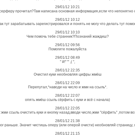
29/01/12 10:21
 серферу прочитал?Там написана основная информация,если что непонятно 
29/01/12 10:12
ак тут зарабатывать зарегистрировался и понять не могу что делать тут помо
29/01/12 10:10
Чем помочь тебе странник?Познаний жаждиш?
29/01/12 09:56
Помогите пожалуйста
29/01/12 08:49
" #!" '" ,( ",
28/01/12 22:35
Очистил куки необновляя цифры жмёш
28/01/12 22:09
Перепутал,*наводи на число и жми на ссыль*.
28/01/12 22:07
опять жмёш ссыль сёрфить с куки и всё с начала)
28/01/12 22:05
:жми ссыль очистить куки и кнопку назад,вводи число,жми "сёрфить" ,потом 
28/01/12 21:38
мог раньше. Значит чистишь оперу (или оперой очисти) необновляй страницу, 
28/01/12 21:15