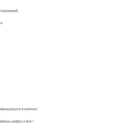
спрашивай.
ги
возвращаешся в кабинет
жмёшь цифру и всё !