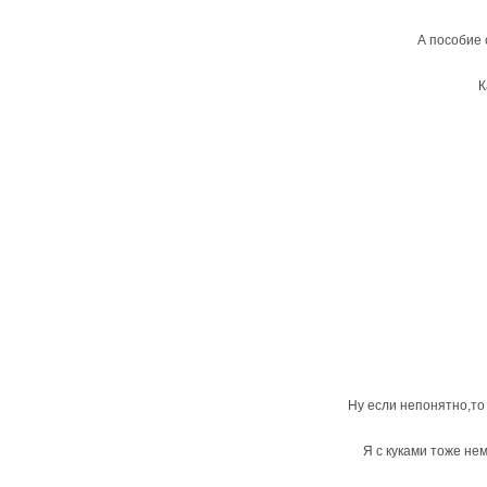
А пособие
К
Ну если непонятно,то 
Я с куками тоже не