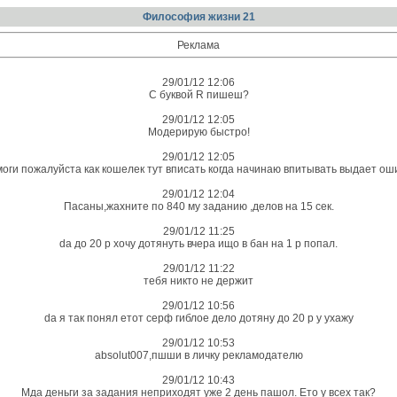
Философия жизни 21
Реклама
29/01/12 12:06
С буквой R пишеш?
29/01/12 12:05
Модерирую быстро!
29/01/12 12:05
оги пожалуйста как кошелек тут вписать когда начинаю впитывать выдает ош
29/01/12 12:04
Пасаны,жахните по 840 му заданию ,делов на 15 сек.
29/01/12 11:25
da до 20 р хочу дотянуть вчера ищо в бан на 1 р попал.
29/01/12 11:22
тебя никто не держит
29/01/12 10:56
da я так понял етот серф гиблое дело дотяну до 20 р у ухажу
29/01/12 10:53
absolut007,пшши в личку рекламодателю
29/01/12 10:43
Мда деньги за задания неприходят уже 2 день пашол. Ето у всех так?