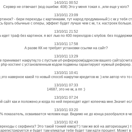
14/10/11 00:52
Сервер не отвечает (код ошибки: 408) Это у меня токая х..,или еще у кого?
13/10/11 23:09
тинок? - бери переходы с картинками, тут народ продуманный:) с кк у тебя с
сь брать обычные с оперы, эффект будет лучше чем с кк, т.к. настроек больше
13/10/11 21:52
фа идет траф без картинок. я вот лью по 400 перехлдов с клубов. без поддержки
13/10/11 17:58
А разве КК не требует установки ссылки на сайт?
13/10/11 13:29
 не принимает накрутку,то с пустым url-реферером(адресом вашего сайта)счит
php-хостинг с установленным кодом подмены гарантируют нужный реферер.
13/10/11 10:41
,это наверное какой то новый способ накрутки кредитов кк :) или автор что то
13/10/11 07:33
14687, это не кк, а пп :)
13/10/11 07:24
ой сайт как и положено,и когда по ней переходят идет копеечка мне.Значит ес
13/10/11 03:20
0% показатель, осваивается человек еще. Видимо не до конца разобрался в че
13/10/11 02:43
переходы с серфинга? Это такой тонкий юмор?:) там же всё на авторизации:
зарегистрируется и будет там кликатьи тебе будет там идти процент. Может в