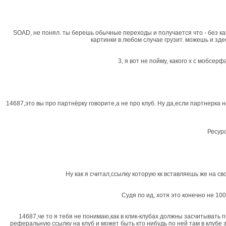
SOAD, не понял. ты берешь обычные переходы и получается что - без кар
картинки в любом случае грузит. можешь и зде
3, я вот не пойму, какого х с мобсер
14687,это вы про партнёрку говорите,а не про клуб. Ну да,если партнерка
Ресурс
Ну как я считал,ссылку которую кк вставляешь же на св
Судя по ид, хотя это конечно не 10
14687,че то я тебя не понимаю,как в клик-клубах должны засчитывать 
реферальную ссылку на клуб и может быть кто нибудь по ней там в клубе 