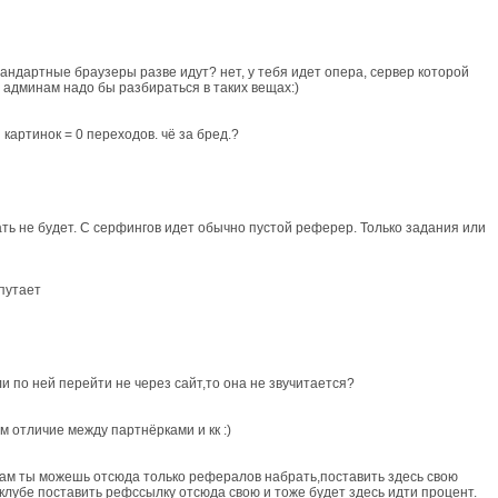
тандартные браузеры разве идут? нет, у тебя идет опера, сервер которой
. админам надо бы разбираться в таких вещах:)
 картинок = 0 переходов. чё за бред.?
ать не будет. С серфингов идет обычно пустой реферер. Только задания или
 путает
ли по ней перейти не через сайт,то она не звучитается?
м отличие между партнёрками и кк :)
) там ты можешь отсюда только рефералов набрать,поставить здесь свою
 клубе поставить рефссылку отсюда свою и тоже будет здесь идти процент.