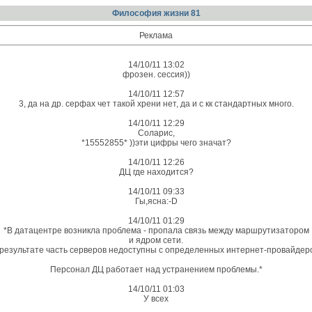
Философия жизни 81
Реклама
14/10/11 13:02
фрозен. сессия))
14/10/11 12:57
3, да на др. серфах чет такой хрени нет, да и с кк стандартных много.
14/10/11 12:29
Соларис,
*15552855* ))эти цифры чего значат?
14/10/11 12:26
ДЦ где находится?
14/10/11 09:33
Гы,ясна:-D
14/10/11 01:29
*В датацентре возникла проблема - пропала связь между маршрутизатором
и ядром сети.
 результате часть серверов недоступны с определенных интернет-провайдеро
Персонал ДЦ работает над устранением проблемы.*
14/10/11 01:03
У всех