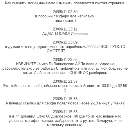
Как сменить логин,нажемаю изменить,поевляется пустая строница.
24/09/11 02:30
в пособии серферу все написано.
типа помог:)
23/09/11 23:11
АДМИН.ПОМОГИиииииии
23/09/11 23:09
я думаю что не у одного меня Ентапроблемма????a? ВСЕ ПРОСТО
СМОТРЯТ................
23/09/11 23:05
ИЗВИНИТЕ /а что БиЛаиновские АЙПи вааще более не
работаю.столько лет работал С mobserf-biz и ru а счас мой браузер не
катит И айпи сторонние....СОЛЯРИС разберись
23/09/11 21:37
Это тебе просто везёт, обычно много ссылок бывает от 00:01 до 02:59
:)
23/09/11 15:36
A почему ссылки для серфа появляютса через 2-10 минут у меня?
23/09/11 15:33
я в пп добавил штук 60 диапозонов. 40 где то из них новые мтс
украина, мегафон кавказ, хабаровск, мтс ру, мтс беларусь и по
маленьку основных.