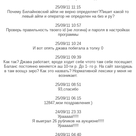
25/09/11 11:15
Почему Билайновский айпи не верно определяет?Пишит какой то
левый айпи и оператор не определен на биз и ру?
25/09/11 10:57
Проверь правильность твоего id (не логина) и пароля в настройках
программы
25/09/11 10:24
И вот опять джава побегала а толку 0
25/09/11 09:39
Как так? Джава работает, вроде ходит себе чтото там себе посещает.
Баланс постоянно меняется аш 10-ти р. До 1- го р. На сайт заходишь
в там воощэ зиро? Как это назвать? Нормативной лексики у меня не
возникает.
25/09/11 08:51
93,спасибо
25/09/11 06:15
12847,мои поздравления:)
24/09/11 23:33
Урааааа!!!!!
Я выиграл 26 рубликов на аукционе!!!!!
Урааааа!!!!!
24/09/11 04:40