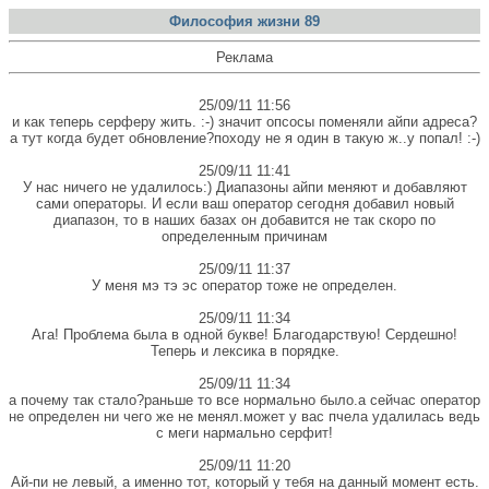
Философия жизни 89
Реклама
25/09/11 11:56
и как теперь серферу жить. :-) значит опсосы поменяли айпи адреса?
а тут когда будет обновление?походу не я один в такую ж..у попал! :-)
25/09/11 11:41
У нас ничего не удалилось:) Диапазоны айпи меняют и добавляют
сами операторы. И если ваш оператор сегодня добавил новый
диапазон, то в наших базах он добавится не так скоро по
определенным причинам
25/09/11 11:37
У меня мэ тэ эс оператор тоже не определен.
25/09/11 11:34
Ага! Проблема была в одной букве! Благодарствую! Сердешно!
Теперь и лексика в порядке.
25/09/11 11:34
а почему так стало?раньше то все нормально было.а сейчас оператор
не определен ни чего же не менял.может у вас пчела удалилась ведь
с меги нармально серфит!
25/09/11 11:20
Ай-пи не левый, а именно тот, который у тебя на данный момент есть.