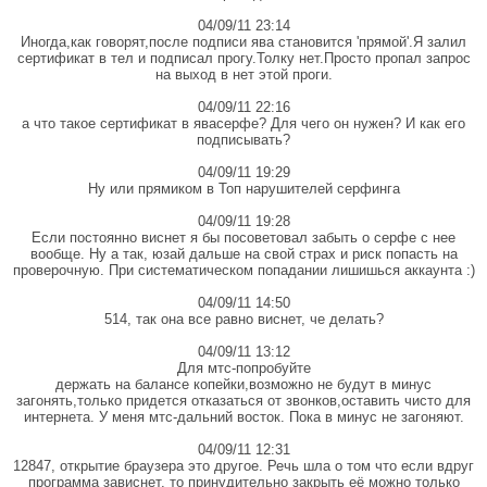
04/09/11 23:14
Иногда,как говорят,после подписи ява становится 'прямой'.Я залил
сертификат в тел и подписал прогу.Толку нет.Просто пропал запрос
на выход в нет этой проги.
04/09/11 22:16
а что такое сертификат в явасерфе? Для чего он нужен? И как его
подписывать?
04/09/11 19:29
Ну или прямиком в Топ нарушителей серфинга
04/09/11 19:28
Если постоянно виснет я бы посоветовал забыть о серфе с нее
вообще. Ну а так, юзай дальше на свой страх и риск попасть на
проверочную. При систематическом попадании лишишься аккаунта :)
04/09/11 14:50
514, тaк онa всe рaвно виснeт, чe дeлaть?
04/09/11 13:12
Для мтс-попробуйте
держать на балансе копейки,возможно не будут в минус
загонять,только придется отказаться от звонков,оставить чисто для
интернета. У меня мтс-дальний восток. Пока в минус не загоняют.
04/09/11 12:31
12847, открытие браузера это другое. Речь шла о том что если вдруг
программа зависнет, то принудительно закрыть её можно только