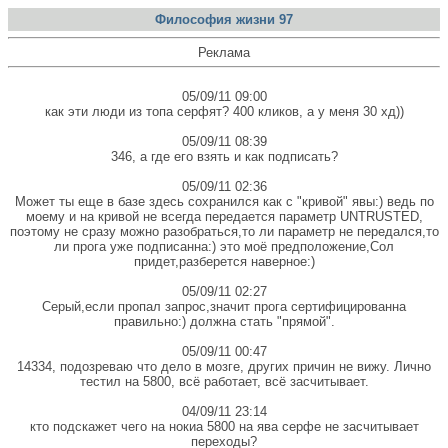
Философия жизни 97
Реклама
05/09/11 09:00
как эти люди из топа серфят? 400 кликов, а у меня 30 хд))
05/09/11 08:39
346, а где его взять и как подписать?
05/09/11 02:36
Может ты еще в базе здесь сохранился как с "кривой" явы:) ведь по
моему и на кривой не всегда передается параметр UNTRUSTED,
поэтому не сразу можно разобраться,то ли параметр не передался,то
ли прога уже подписанна:) это моё предположение,Сол
придет,разберется наверное:)
05/09/11 02:27
Серый,если пропал запрос,значит прога сертифицированна
правильно:) должна стать "прямой".
05/09/11 00:47
14334, подозреваю что дело в мозге, других причин не вижу. Лично
тестил на 5800, всё работает, всё засчитывает.
04/09/11 23:14
кто подскажет чего на нокиа 5800 на ява серфе не засчитывает
переходы?