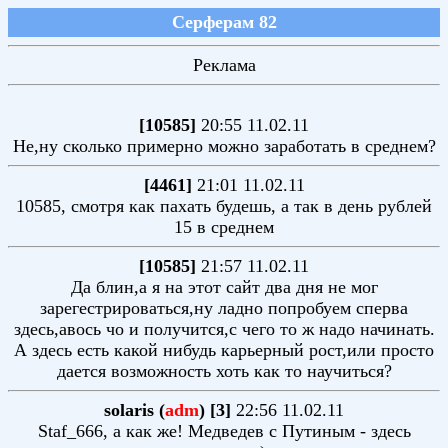
Серферам 82
Реклама
[10585]
20:55 11.02.11
Не,ну сколько примерно можно заработать в среднем?
[4461]
21:01 11.02.11
10585, смотря как пахать будешь, а так в день рублей
15 в среднем
[10585]
21:57 11.02.11
Да блин,а я на этот сайт два дня не мог
зарегестрироваться,ну ладно попробуем сперва
здесь,авось чо и получится,с чего то ж надо начинать.
А здесь есть какой нибудь карьерный рост,или просто
дается возможность хоть как то научиться?
solaris (
adm
) [3]
22:56 11.02.11
Staf_666, а как же! Медведев с Путиным - здесь