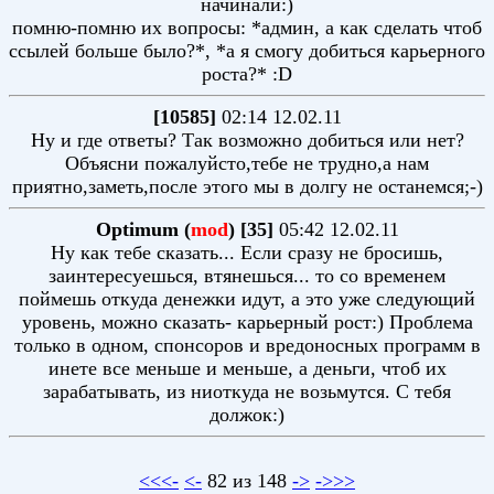
начинали:)
помню-помню их вопросы: *админ, а как сделать чтоб
ссылей больше было?*, *а я смогу добиться карьерного
роста?* :D
[10585]
02:14 12.02.11
Ну и где ответы? Так возможно добиться или нет?
Объясни пожалуйсто,тебе не трудно,а нам
приятно,заметь,после этого мы в долгу не останемся;-)
Optimum (
mod
) [35]
05:42 12.02.11
Ну как тебе сказать... Если сразу не бросишь,
заинтересуешься, втянешься... то со временем
поймешь откуда денежки идут, а это уже следующий
уровень, можно сказать- карьерный рост:) Проблема
только в одном, спонсоров и вредоносных программ в
инете все меньше и меньше, а деньги, чтоб их
зарабатывать, из ниоткуда не возьмутся. С тебя
должок:)
<<<-
<-
82 из 148
->
->>>