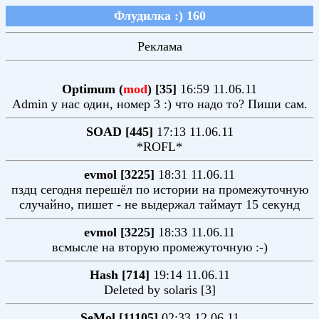
Флудилка :) 160
Реклама
Optimum (
mod
) [35]
16:59 11.06.11
Admin у нас один, номер 3 :) что надо то? Пиши сам.
SOAD [445]
17:13 11.06.11
*ROFL*
evmol [3225]
18:31 11.06.11
пздц сегодня перешёл по истории на промежуточную
случайно, пишет - не выдержал таймаут 15 секунд
evmol [3225]
18:33 11.06.11
всмысле на вторую промежуточную :-)
Hash [714]
19:14 11.06.11
Deleted by solaris [3]
SeMol [11105]
02:33 12.06.11