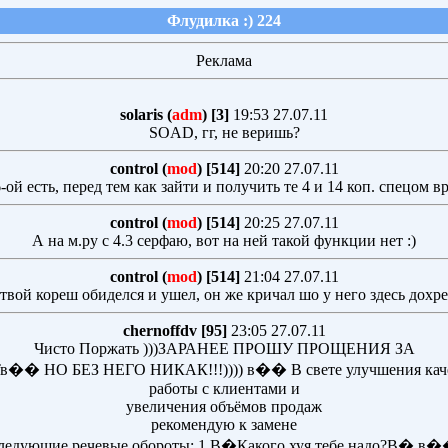
Флудилка :) 224
Реклама
solaris (
adm
) [3]
19:53 27.07.11
SOAD, гг, не веришь?
control (
mod
) [514]
20:20 27.07.11
 6-ой есть, перед тем как зайти и получить те 4 и 14 коп. спецом в
control (
mod
) [514]
20:25 27.07.11
А на м.ру с 4.3 серфаю, вот на ней такой функции нет :)
control (
mod
) [514]
21:04 27.07.11
твой кореш обиделся и ушел, он же кричал шо у него здесь дохре
chernoffdv [95]
23:05 27.07.11
Чисто Поржать )))ЗАРАНЕЕ ПРОШУ ПРОЩЕНИЯ ЗА
�� НО БЕЗ НЕГО НИКАК!!!)))) в�� В свете улучшения кач
работы с клиентами и
увеличения объёмов продаж
рекомендую к замене
ледующие речевые обороты: 1 В�Какого хуя тебе надо?В� в