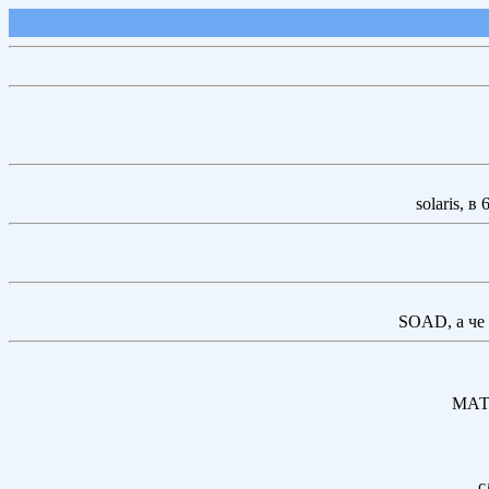
solaris, в
SOAD, а че 
МАТв
с