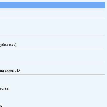
рубил их :)
на акков :-D
ества
��