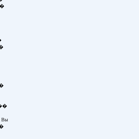
��
�
��
��
в��
 Вы
В�