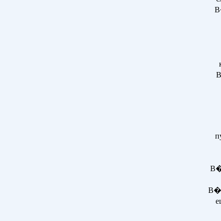
В
В
п
В�
В�
е