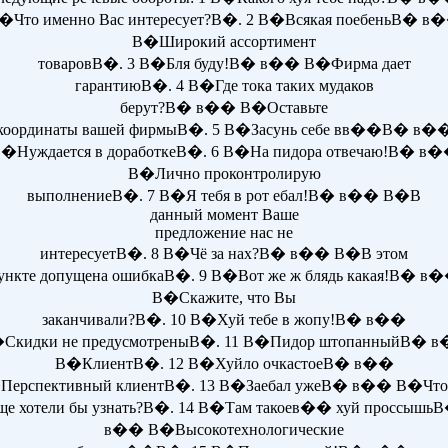
�Что именно Вас интересует?В�. 2 В�Всякая поебеньВ� в
В�Широкий ассортимент
товаровВ�. 3 В�Бля буду!В� в�� В�Фирма дает
гарантиюВ�. 4 В�Где тока таких мудаков
берут?В� в�� В�Оставьте
координаты вашей фирмыВ�. 5 В�Засунь себе вв��В� в�
�Нуждается в доработкеВ�. 6 В�На пидора отвечаю!В� в
В�Лично проконтролирую
выполнениеВ�. 7 В�Я тебя в рот ебал!В� в�� В�В
данный момент Ваше
предложение нас не
интересуетВ�. 8 В�Чё за нах?В� в�� В�В этом
ункте допущена ошибкаВ�. 9 В�Вот же ж блядь какая!В� в
В�Скажите, что Вы
заканчивали?В�. 10 В�Хуй тебе в жопу!В� в��
Скидки не предусмотреныВ�. 11 В�Пидор штопанныйВ� 
В�КлиентВ�. 12 В�Хуйло очкастоеВ� в��
Перспективный клиентВ�. 13 В�Заебал ужеВ� в�� В�Что
ще хотели бы узнать?В�. 14 В�Там такоев�� хуй проссышь
в�� В�Высокотехнологические