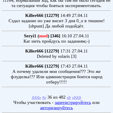
11164, нормальный ход, как бы там ни было сегодня не
та ситуация чтобы бояться экспериментовать.
Killer666 [12279]
14:49 27.04.11
Сздал задание но уже висит 3 дня 0_о в тишине!
[shpunt] Да любой подойдёт.
Seryi1 (
mod
) [346]
16:10 27.04.11
Каг нить пройдусь по заданиям;-)
Killer666 [12279]
17:31 27.04.11
Deleted by solaris [3]
Killer666 [12279]
17:43 27.04.11
А почему удалили мои сообщения??? Это же
флудилка!?? Или администрация боится народ
отберу!!!!!
<<<-
<-
36 из 482
->
->>>
Чтобы участвовать -
зарегистрируйтесь
или
авторизируйтесь