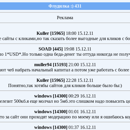
Флудилка :) 431
Реклама
Kuller [15965]
18:00 15.12.11
е сайты с кликами,но так сказать более выгодные для кликов с 
SOAD [445]
19:08 15.12.11
 по 1*USD*.Но только одна беда-денег ты оттуда никогда не получ
muller94 [15193]
21:00 15.12.11
ют чеб набрать начальный капитал а потом уже работать с боле
Kuller [15965]
22:28 15.12.11
Понятно,так хотябы сайтов для кликов больше было бы:)
windows [14300]
00:29 16.12.11
нелезит 500кб.я еще молчал но 5мб.это слишком надо повысить це
windows [14300]
01:01 16.12.11
то за сайт они проходят модерацию по моему или я ошибаюсь к
windows [14300]
01:37 16.12.11