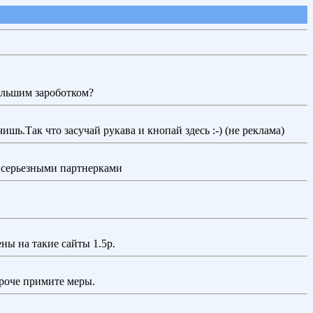
большим зароботком?
ишь.Так что засучай рукава и кнопай здесь :-) (не реклама)
е серьезными партнерками
ны на такие сайты 1.5р.
ороче примите меры.