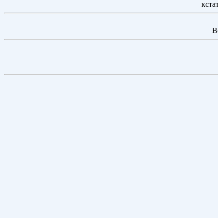
кста
В