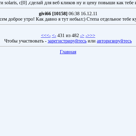
ти solaris, с[0] ,сделай для веб кликов ну и цену повыши как тебе 
givi66 [10158]
06:38 16.12.11
сем доброе утро! Как давно я тут небыл:) Степа отдельное тебе ку
<<<-
<-
431 из 482
->
->>>
Чтобы участвовать -
зарегистрируйтесь
или
авторизируйтесь
Главная