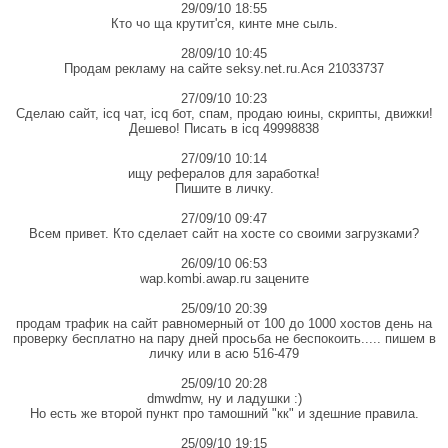
29/09/10 18:55
Кто чо ща крутит'ся, кинте мне сыль.
28/09/10 10:45
Продам рекламу на сайте seksy.net.ru.Ася 21033737
27/09/10 10:23
Сделаю сайт, icq чат, icq бот, спам, продаю юины, скрипты, движки!
Дешево! Писать в icq 49998838
27/09/10 10:14
ищу рефералов для заработка!
Пишите в личку.
27/09/10 09:47
Всем привет. Кто сделает сайт на хосте со своими загрузками?
26/09/10 06:53
wap.kombi.awap.ru зацените
25/09/10 20:39
продам трафик на сайт равномерный от 100 до 1000 хостов день на
проверку бесплатно на пару дней просьба не беспокоить..... пишем в
личку или в асю 516-479
25/09/10 20:28
dmwdmw, ну и ладушки :)
Но есть же второй пункт про тамошний "кк" и здешние правила.
25/09/10 19:15