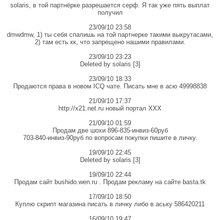
solaris, в той партнёрке разрешается серф. Я так уже пять выплат
получил
23/09/10 23:58
dmwdmw, 1) ты себя спалишь на той партнерке такими выкрутасами,
2) там есть кк, что запрещено нашими правилами.
23/09/10 23:23
Deleted by solaris [3]
23/09/10 18:33
Продаются права в новом ICQ чате. Писать мне в асю 49998838
21/09/10 17:37
http://x21.net.ru новый портал ХХХ
21/09/10 01:59
Продам две шохи 896-835-инвиз-60руб
703-840-инвиз-90руб по вопросам покупки пишите в личку.
19/09/10 22:45
Deleted by solaris [3]
19/09/10 22:44
Продам сайт bushido.wen.ru . Продам рекламу на сайте basta.tk
17/09/10 18:50
Куплю скрипт магазина писать в личку либо в аську 586420211
16/09/10 19:47