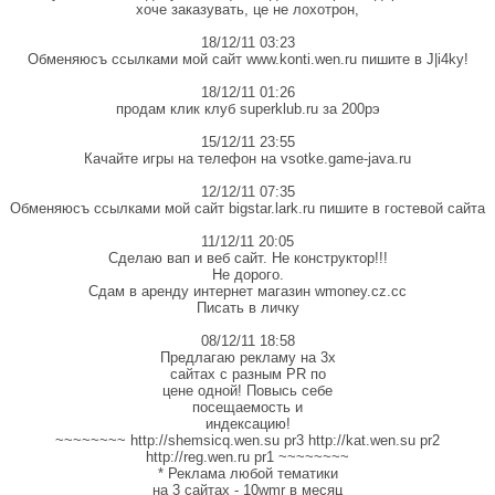
хоче заказувать, це не лохотрон,
18/12/11 03:23
Обменяюсъ ссылками мой сайт www.konti.wen.ru пишите в J|i4ky!
18/12/11 01:26
продам клик клуб superklub.ru за 200рэ
15/12/11 23:55
Качайте игры на телефон на vsotke.game-java.ru
12/12/11 07:35
Обменяюсъ ссылками мой сайт bigstаr.lаrk.ru пишите в гостевой сайта
11/12/11 20:05
Сделаю вап и веб сайт. Не конструктор!!!
Не дорого.
Сдам в аренду интернет магазин wmoney.cz.cc
Писать в личку
08/12/11 18:58
Предлагаю рекламу на 3х
сайтах с разным PR по
цене одной! Повысь себе
посещаемость и
индексацию!
~~~~~~~~ http://shemsicq.wen.su pr3 http://kat.wen.su pr2
http://reg.wen.ru pr1 ~~~~~~~~
* Реклама любой тематики
на 3 сайтах - 10wmr в месяц