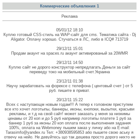
Коммерческие объявления 1
Реклама
05/01/12 18:10
Куплю готовый CSS-стиль на WAP-сайт для cms. Тематика сайта - Dj
Aligator. Оплачу хорошо. Стучаться в ЛС, либо в ICQ# 713719
29/12/11 15:01
Продам акаунт на spaces.ru акаунт активированый за 20WMR
29/12/11 14:50
Куплю сайт не дорого конструктор непредлагать.Деньги за сайт
переведу токо на мобильный счет.Украина
23/12/11 01:38
Научу зарабатовать на форексе с телефона ( центовый счет ) от 5
руб. пишите в приват.
20/12/11 15:22
Всех с наступающм новым годам!!! А тепер к головном приступем
все кто хочет логотыпы, баннеры, иконы, кнопоки, вызытки, красыви
рекламы, и т.д на свой сайт! может заказать у меня за низкимы
ценамы от 20 коп и до 5 руб например логотипы платете 1 руб за
баннер 1 руб за иконы 20 коп оплата после выполнения задания
100%, оплата на Webmoney пышем заказ у личку або на E-mail:
Tarasimfo@yandex.ru Тел: +380938595853 або пышете свою аську я
отвечу на нейо. Не девуйтесь що так дешева просто дорого нихто не