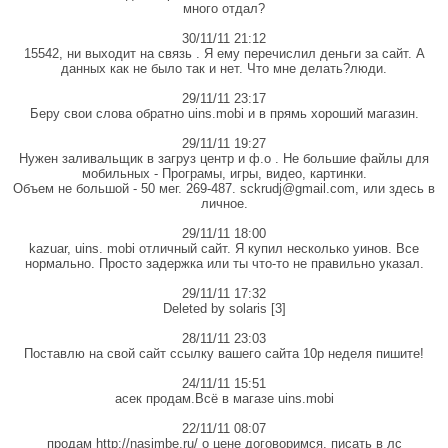
много отдал?
30/11/11 21:12
15542, ни выходит на связь . Я ему перечислил деньги за сайт. А
данных как не было так и нет. Что мне делать?люди.
29/11/11 23:17
Беру свои слова обратно uins.mobi и в прямь хороший магазин.
29/11/11 19:27
Нужен заливальщик в загруз центр и ф.о . Не большие файлы для
мобильных - Програмы, игры, видео, картинки.
Объем не большой - 50 мег. 269-487. sckrudj@gmail.com, или здесь в
личное.
29/11/11 18:00
kazuar, uins. mobi отличный сайт. Я купил несколько уинов. Все
нормально. Просто задержка или ты что-то не правильно указал.
29/11/11 17:32
Deleted by solaris [3]
28/11/11 23:03
Поставлю на свой сайт ссылку вашего сайта 10p неделя пишите!
24/11/11 15:51
асек продам.Всё в магазе uins.mobi
22/11/11 08:07
продам http://nasimbe.ru/ о цене договоримся. писать в лс