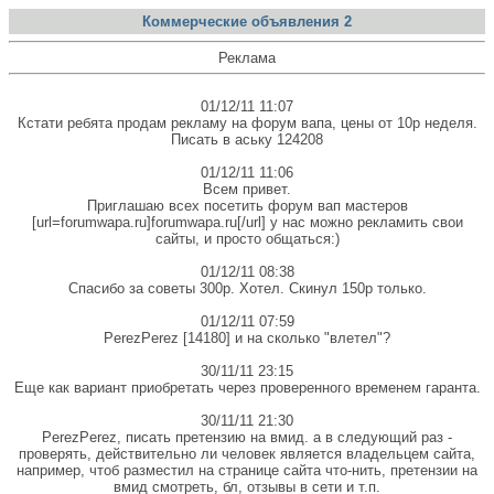
Коммерческие объявления 2
Реклама
01/12/11 11:07
Кстати ребята продам рекламу на форум вапа, цены от 10р неделя.
Писать в аську 124208
01/12/11 11:06
Всем привет.
Приглашаю всех посетить форум вап мастеров
[url=forumwapa.ru]forumwapa.ru[/url] у нас можно рекламить свои
сайты, и просто общаться:)
01/12/11 08:38
Спасибо за советы 300p. Хотел. Скинул 150р только.
01/12/11 07:59
PerezPerez [14180] и на сколько "влетел"?
30/11/11 23:15
Еще как вариант приобретать через проверенного временем гаранта.
30/11/11 21:30
PerezPerez, писать претензию на вмид. а в следующий раз -
проверять, действительно ли человек является владельцем сайта,
например, чтоб разместил на странице сайта что-нить, претензии на
вмид смотреть, бл, отзывы в сети и т.п.